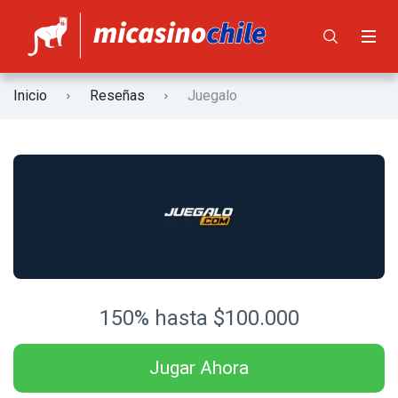
Casinos Cripto
Blackjack en Vivo
Bonos Cashback
25 Giros Gratis sin Depósito
Baccarat Online
Ruleta Relampago
Tragamonedas Gratis
Apuestas Esports
Inicio
Reseñas
Juegalo
Casino con Dinero Real
Crazy Time
Bonos de Bienvenida
Bingo Online
Apuestas Fútbol
Casino Online Gratis
Ruleta en Vivo
Bono No Pegajoso
Blackjack Online
Apuestas MLB
Casinos con Pesos Chilenos
Bono por Depósito
Plinko
Apuestas NBA
Casino en Vivo
Bono sin Depósito
Poker Online
Casino Online Apple Pay
Giros Gratis
Ruleta Online
150% hasta $100.000
Casino Online Chile Cuenta RUT
Tragamonedas Online
Jugar Ahora
Casino Online Confiable