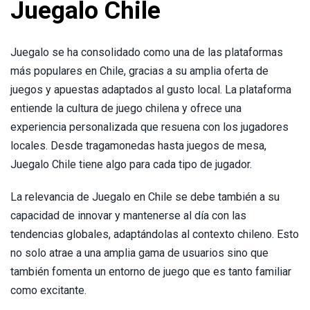
Juegalo Chile
Juegalo se ha consolidado como una de las plataformas
más populares en Chile, gracias a su amplia oferta de
juegos y apuestas adaptados al gusto local. La plataforma
entiende la cultura de juego chilena y ofrece una
experiencia personalizada que resuena con los jugadores
locales. Desde tragamonedas hasta juegos de mesa,
Juegalo Chile tiene algo para cada tipo de jugador.
La relevancia de Juegalo en Chile se debe también a su
capacidad de innovar y mantenerse al día con las
tendencias globales, adaptándolas al contexto chileno. Esto
no solo atrae a una amplia gama de usuarios sino que
también fomenta un entorno de juego que es tanto familiar
como excitante.