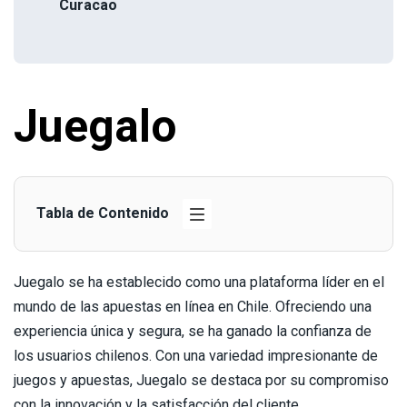
Curacao
Juegalo
Tabla de Contenido
Juegalo se ha establecido como una plataforma líder en el
mundo de las apuestas en línea en Chile. Ofreciendo una
experiencia única y segura, se ha ganado la confianza de
los usuarios chilenos. Con una variedad impresionante de
juegos y apuestas, Juegalo se destaca por su compromiso
con la innovación y la satisfacción del cliente.