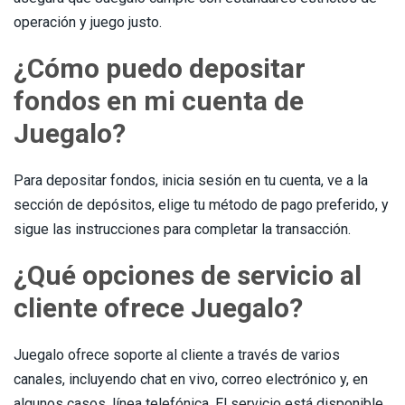
operación y juego justo.
¿Cómo puedo depositar
fondos en mi cuenta de
Juegalo?
Para depositar fondos, inicia sesión en tu cuenta, ve a la
sección de depósitos, elige tu método de pago preferido, y
sigue las instrucciones para completar la transacción.
¿Qué opciones de servicio al
cliente ofrece Juegalo?
Juegalo ofrece soporte al cliente a través de varios
canales, incluyendo chat en vivo, correo electrónico y, en
algunos casos, línea telefónica. El servicio está disponible