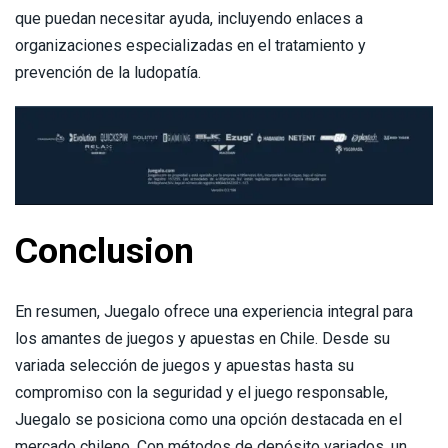
que puedan necesitar ayuda, incluyendo enlaces a
organizaciones especializadas en el tratamiento y
prevención de la ludopatía.
Conclusion
En resumen, Juegalo ofrece una experiencia integral para
los amantes de juegos y apuestas en Chile. Desde su
variada selección de juegos y apuestas hasta su
compromiso con la seguridad y el juego responsable,
Juegalo se posiciona como una opción destacada en el
mercado chileno. Con métodos de depósito variados, un