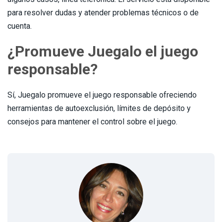
para resolver dudas y atender problemas técnicos o de
cuenta.
¿Promueve Juegalo el juego
responsable?
Sí, Juegalo promueve el juego responsable ofreciendo
herramientas de autoexclusión, límites de depósito y
consejos para mantener el control sobre el juego.