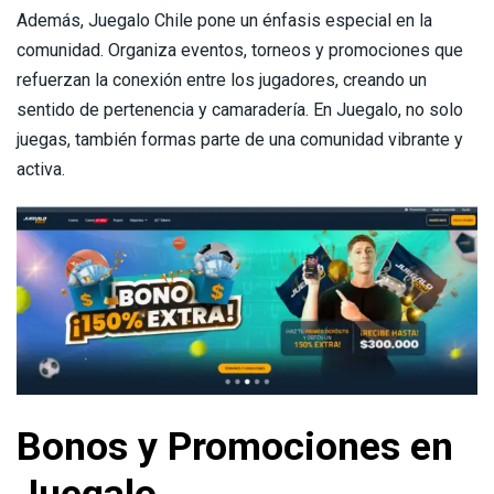
Además, Juegalo Chile pone un énfasis especial en la
comunidad. Organiza eventos, torneos y promociones que
refuerzan la conexión entre los jugadores, creando un
sentido de pertenencia y camaradería. En Juegalo, no solo
juegas, también formas parte de una comunidad vibrante y
activa.
Bonos y Promociones en
Juegalo