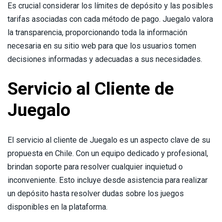
Es crucial considerar los límites de depósito y las posibles
tarifas asociadas con cada método de pago. Juegalo valora
la transparencia, proporcionando toda la información
necesaria en su sitio web para que los usuarios tomen
decisiones informadas y adecuadas a sus necesidades.
Servicio al Cliente de
Juegalo
El servicio al cliente de Juegalo es un aspecto clave de su
propuesta en Chile. Con un equipo dedicado y profesional,
brindan soporte para resolver cualquier inquietud o
inconveniente. Esto incluye desde asistencia para realizar
un depósito hasta resolver dudas sobre los juegos
disponibles en la plataforma.