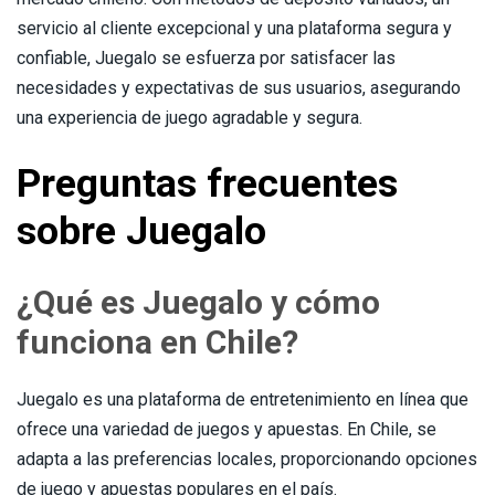
servicio al cliente excepcional y una plataforma segura y
confiable, Juegalo se esfuerza por satisfacer las
necesidades y expectativas de sus usuarios, asegurando
una experiencia de juego agradable y segura.
Preguntas frecuentes
sobre Juegalo
¿Qué es Juegalo y cómo
funciona en Chile?
Juegalo es una plataforma de entretenimiento en línea que
ofrece una variedad de juegos y apuestas. En Chile, se
adapta a las preferencias locales, proporcionando opciones
de juego y apuestas populares en el país.