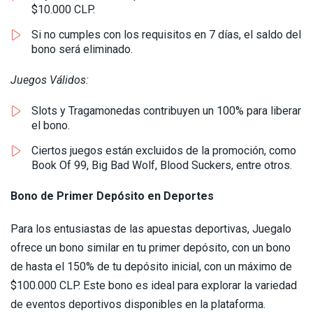
$10.000 CLP.
Si no cumples con los requisitos en 7 días, el saldo del
bono será eliminado.
Juegos Válidos:
Slots y Tragamonedas contribuyen un 100% para liberar
el bono.
Ciertos juegos están excluidos de la promoción, como
Book Of 99, Big Bad Wolf, Blood Suckers, entre otros.
Bono de Primer Depósito en Deportes
Para los entusiastas de las apuestas deportivas, Juegalo
ofrece un bono similar en tu primer depósito, con un bono
de hasta el 150% de tu depósito inicial, con un máximo de
$100.000 CLP. Este bono es ideal para explorar la variedad
de eventos deportivos disponibles en la plataforma.