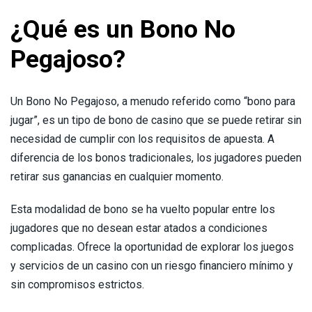
¿
Qué es un Bono No
Pegajoso?
Un Bono No Pegajoso, a menudo referido como “bono para
jugar”, es un tipo de bono de casino que se puede retirar sin
necesidad de cumplir con los requisitos de apuesta. A
diferencia de los bonos tradicionales, los jugadores pueden
retirar sus ganancias en cualquier momento.
Esta modalidad de bono se ha vuelto popular entre los
jugadores que no desean estar atados a condiciones
complicadas. Ofrece la oportunidad de explorar los juegos
y servicios de un casino con un riesgo financiero mínimo y
sin compromisos estrictos.