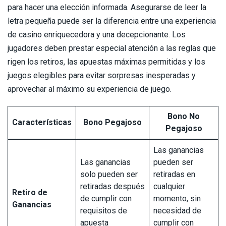
para hacer una elección informada. Asegurarse de leer la
letra pequeña puede ser la diferencia entre una experiencia
de casino enriquecedora y una decepcionante. Los
jugadores deben prestar especial atención a las reglas que
rigen los retiros, las apuestas máximas permitidas y los
juegos elegibles para evitar sorpresas inesperadas y
aprovechar al máximo su experiencia de juego.
Bono No
Características
Bono Pegajoso
Pegajoso
Las ganancias
Las ganancias
pueden ser
solo pueden ser
retiradas en
retiradas después
cualquier
Retiro de
de cumplir con
momento, sin
Ganancias
requisitos de
necesidad de
apuesta
cumplir con