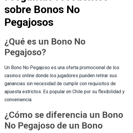
sobre Bonos No
Pegajosos
¿Qué es un Bono No
Pegajoso?
Un Bono No Pegajoso es una oferta promocional de los
casinos online donde los jugadores pueden retirar sus
ganancias sin necesidad de cumplir con requisitos de
apuesta estrictos. Es popular en Chile por su flexibilidad y
conveniencia.
¿Cómo se diferencia un Bono
No Pegajoso de un Bono