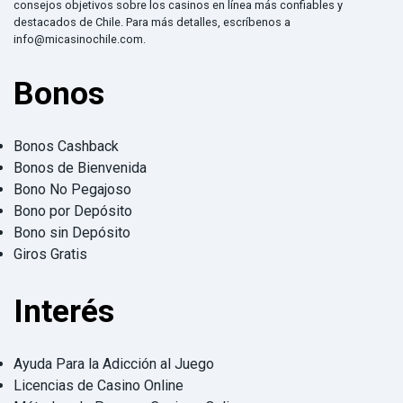
consejos objetivos sobre los casinos en línea más confiables y
destacados de Chile. Para más detalles, escríbenos a
info@micasinochile.com
.
Bonos
Bonos Cashback
Bonos de Bienvenida
Bono No Pegajoso
Bono por Depósito
Bono sin Depósito
Giros Gratis
Interés
Ayuda Para la Adicción al Juego
Licencias de Casino Online