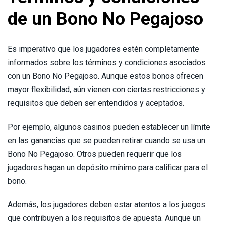
de un Bono No Pegajoso
Es imperativo que los jugadores estén completamente
informados sobre los términos y condiciones asociados
con un Bono No Pegajoso. Aunque estos bonos ofrecen
mayor flexibilidad, aún vienen con ciertas restricciones y
requisitos que deben ser entendidos y aceptados.
Por ejemplo, algunos casinos pueden establecer un límite
en las ganancias que se pueden retirar cuando se usa un
Bono No Pegajoso. Otros pueden requerir que los
jugadores hagan un depósito mínimo para calificar para el
bono.
Además, los jugadores deben estar atentos a los juegos
que contribuyen a los requisitos de apuesta. Aunque un