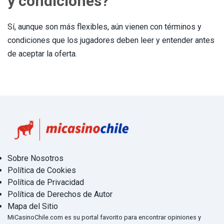
y condiciones?
Sí, aunque son más flexibles, aún vienen con términos y
condiciones que los jugadores deben leer y entender antes
de aceptar la oferta.
Sobre Nosotros
Política de Cookies
Política de Privacidad
Política de Derechos de Autor
Mapa del Sitio
MiCasinoChile.com es su portal favorito para encontrar opiniones y