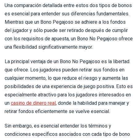
Una comparación detallada entre estos dos tipos de bonos
es esencial para entender sus diferencias fundamentales.
Mientras que un Bono Pegajoso se adhiere a los fondos
del jugador y sólo puede ser retirado después de cumplir
con los requisitos de apuesta, un Bono No Pegajoso ofrece
una flexibilidad significativamente mayor.
La principal ventaja de un Bono No Pegajoso es la libertad
que ofrece. Los jugadores pueden retirar sus fondos en
cualquier momento, lo que reduce el riesgo y aumenta las
posibilidades de una experiencia de juego positiva. Esto es
especialmente atractivo para los jugadores interesados en
un
casino de dinero real
, donde la habilidad para manejar y
retirar fondos eficientemente se vuelve esencial.
Sin embargo, es esencial entender los términos y
condiciones específicos asociados con cada tipo de bono