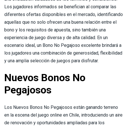
Los jugadores informados se benefician al comparar las
diferentes ofertas disponibles en el mercado, identificando
aquellas que no solo ofrecen una buena relación entre el
bono y los requisitos de apuesta, sino también una
experiencia de juego diversa y de alta calidad. En un
escenario ideal, un Bono No Pegajoso excelente brindará a
los jugadores una combinación de generosidad, flexibilidad
y una amplia selección de juegos para disfrutar.
Nuevos Bonos No
Pegajosos
Los Nuevos Bonos No Pegajosos están ganando terreno
en la escena del juego online en Chile, introduciendo un aire
de renovación y oportunidades ampliadas para los