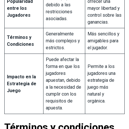
Popularidad
ofrecer una
debido a las
entre los
mayor libertad y
restricciones
Jugadores
control sobre las
asociadas.
ganancias.
Generalmente
Más sencillos y
Términos y
más complejos y
amigables para
Condiciones
estrictos.
el jugador.
Puede afectar la
forma en que los
Permite a los
jugadores
jugadores una
Impacto en la
apuestan, debido
estrategia de
Estrategia de
a la necesidad de
juego más
Juego
cumplir con los
natural y
requisitos de
orgánica.
apuesta.
Términos y condiciones