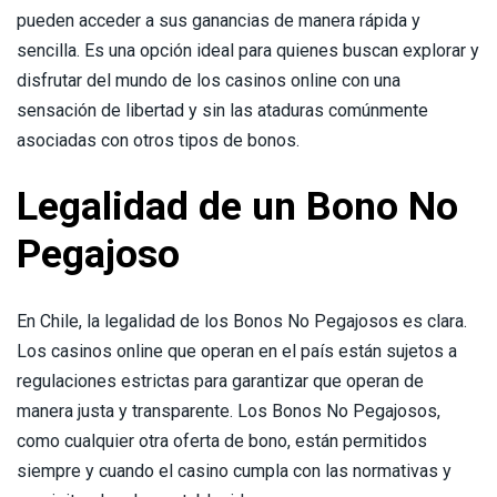
pueden acceder a sus ganancias de manera rápida y
sencilla. Es una opción ideal para quienes buscan explorar y
disfrutar del mundo de los casinos online con una
sensación de libertad y sin las ataduras comúnmente
asociadas con otros tipos de bonos.
Legalidad de un Bono No
Pegajoso
En Chile, la legalidad de los Bonos No Pegajosos es clara.
Los casinos online que operan en el país están sujetos a
regulaciones estrictas para garantizar que operan de
manera justa y transparente. Los Bonos No Pegajosos,
como cualquier otra oferta de bono, están permitidos
siempre y cuando el casino cumpla con las normativas y